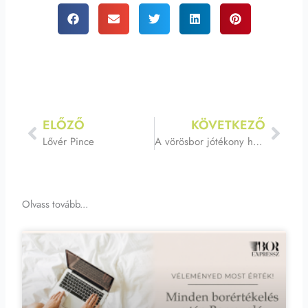
Előző
Köve
ELŐZŐ
KÖVETKEZŐ
Lővér Pince
A vörösbor jótékony hatásai!
Olvass tovább...