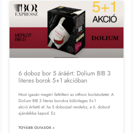
6 doboz bor 5 áráért: Dolium BIB 3
literes borok 5+1 akcióban
Most igazán megéri feltölteni az otthoni borkészletet. A
Dolium BIB 3 literes borokra különleges 5+1
akció érhető el: ha 5 dobozzal rendelsz, a 6. dobozt
ajándékba kapod. Ez
TOVÁBB OLVASOK »