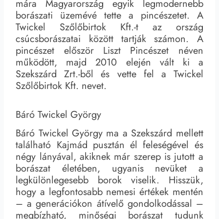
mára Magyarország egyik legmodernebb
borászati üzemévé tette a pincészetet. A
Twickel Szőlőbirtok Kft.-t az ország
csúcsborászatai között tartják számon. A
pincészet először Liszt Pincészet néven
működött, majd 2010 elején vált ki a
Szekszárd Zrt.-ből és vette fel a Twickel
Szőlőbirtok Kft. nevet.
Báró Twickel György
Báró Twickel György ma a Szekszárd mellett
található Kajmád pusztán él feleségével és
négy lányával, akiknek már szerep is jutott a
borászat életében, ugyanis nevüket a
legkülönlegesebb borok viselik. Hisszük,
hogy a legfontosabb nemesi értékek mentén
– a generációkon átívelő gondolkodással –
megbízható, minőségi borászat tudunk