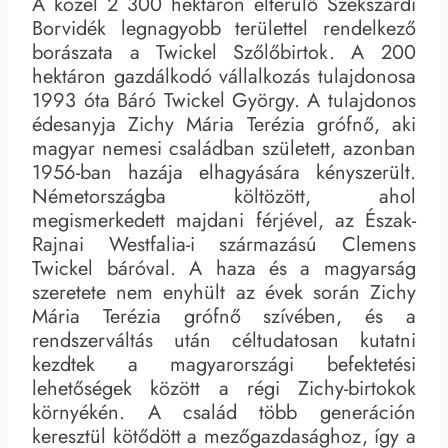
A közel 2 300 hektáron elterülő Szekszárdi
Borvidék legnagyobb területtel rendelkező
borászata a Twickel Szőlőbirtok. A 200
hektáron gazdálkodó vállalkozás tulajdonosa
1993 óta Báró Twickel György. A tulajdonos
édesanyja Zichy Mária Terézia grófnő, aki
magyar nemesi családban született, azonban
1956-ban hazája elhagyására kényszerült.
Németországba költözött, ahol
megismerkedett majdani férjével, az Észak-
Rajnai Westfalia-i származású Clemens
Twickel báróval. A haza és a magyarság
szeretete nem enyhült az évek során Zichy
Mária Terézia grófnő szívében, és a
rendszerváltás után céltudatosan kutatni
kezdtek a magyarországi befektetési
lehetőségek között a régi Zichy-birtokok
környékén. A család több generáción
keresztül kötődött a mezőgazdasághoz, így a