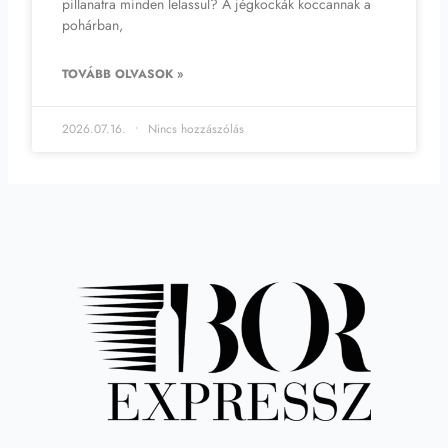
pillanatra minden lelassul? A jégkockák koccannak a
pohárban,
TOVÁBB OLVASOK »
2026.07.16.
Nincs hozzászólás