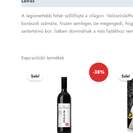
Leírás
További információk
Vélemények (0)
A legismertebb fehér szőlőfajta a világon. Valószínűsít
borászok számára, hiszen semleges íze megengedi, hogy
savtartalmú bor. Ízében dominálnak a más fajtákhoz nem h
Kapcsolódó termékek
Original
Current
Or
-38%
price
price
pr
Sale!
Sale!
was:
is:
w
2490 Ft.
1545 Ft.
4