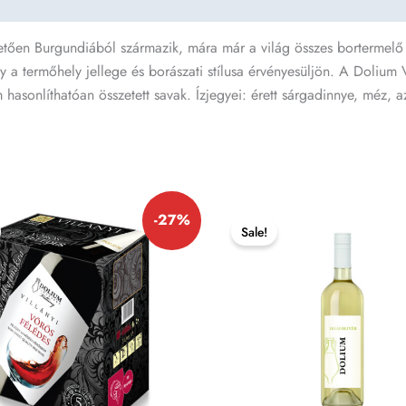
hetően Burgundiából származik, mára már a világ összes bortermelő 
 a termőhely jellege és borászati stílusa érvényesüljön. A Doliu
asonlíthatóan összetett savak. Ízjegyei: érett sárgadinnye, méz, az
iginal
Current
Original
Current
-27%
ice
price
price
price
Sale!
as:
is:
was:
is:
360 Ft.
3180 Ft.
2490 Ft.
1545 Ft.