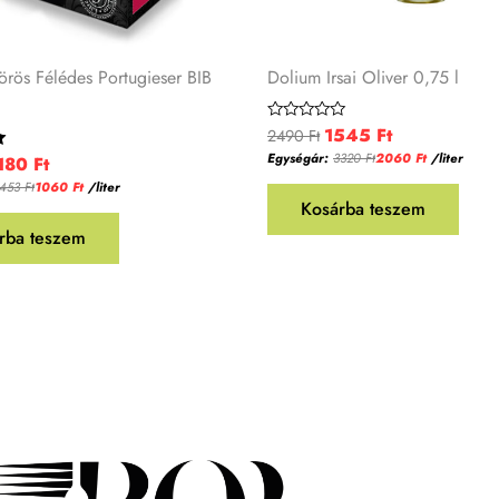
rös Félédes Portugieser BIB
Dolium Irsai Oliver 0,75 l
1545
Ft
Értékelés:
2490
Ft
0
Egységár:
3320
Ft
2060
Ft
/liter
180
Ft
/
5
1453
Ft
1060
Ft
/liter
Kosárba teszem
rba teszem