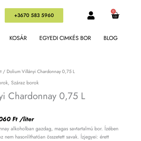
Kosár
0
yiség
+3670 583 5960
KOSÁR
EGYEDI CIMKÉS BOR
BLOG
l
Current
Dolium
t
/ Dolium Villányi Chardonnay 0,75 L
price
Villányi
orok
,
Száraz borok
is:
Chardonnay
nyi Chardonnay 0,75 L
.
1545 Ft.
0,75
L
mennyiség
060
Ft
/liter
nnay alkoholban gazdag, magas savtartalmú bor. Ízében
 nem hasonlíthatóan összetett savak. Ízjegyei: érett