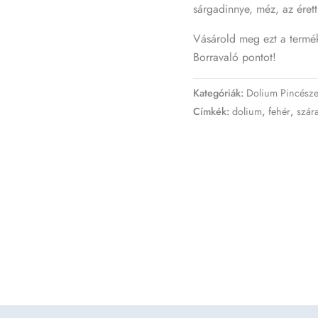
sárgadinnye, méz, az érett
Vásárold meg ezt a termé
Borravaló pontot!
Kategóriák:
Dolium Pincésze
Címkék:
dolium
,
fehér
,
szár