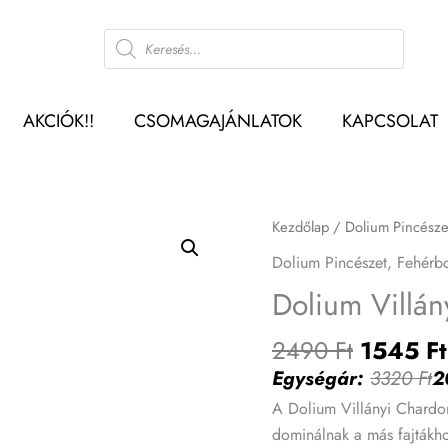
L
Products
menn
search
AKCIÓK!!
CSOMAGAJÁNLATOK
KAPCSOLAT
Origina
Kezdőlap
/
Dolium Pincésze
price
Dolium Pincészet
,
Fehérb
was:
Dolium Villá
2490 Ft
2490
Ft
1545
Ft
Egységár:
3320
Ft
2
A Dolium Villányi Chardo
dominálnak a más fajtákhoz