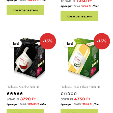
7350
Ft
10060
Ft
5
0
Egységár:
1006
Ft
735
Ft
/liter
/
Kosárba teszem
5
Kosárba teszem
Original
Current
Original
Current
-15%
-15%
price
price
price
price
Sale!
Sale!
was:
is:
was:
is:
4360 Ft.
3720 Ft.
5590 Ft.
4750 Ft.
Dolium Merlot BIB 3L
Dolium Irsai Olivér BIB 3L
3720
Ft
4750
Ft
Értékelés:
Értékelés:
4360
Ft
5590
Ft
5.00
0
Egységár:
1453
Ft
1240
Ft
/liter
Egységár:
1863
Ft
1583
Ft
/liter
/ 5
/
5