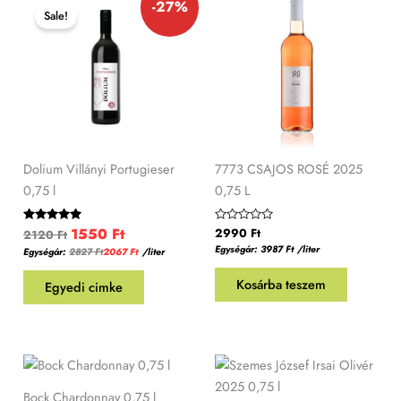
-27%
price
price
Sale!
was:
is:
2120 Ft.
1550 Ft.
Dolium Villányi Portugieser
7773 CSAJOS ROSÉ 2025
0,75 l
0,75 L
1550
Ft
Értékelés:
Értékelés:
2990
Ft
2120
Ft
5.00
0
Egységár:
3987
Ft
/liter
Egységár:
2827
Ft
2067
Ft
/liter
/ 5
/
5
Kosárba teszem
Egyedi cimke
Bock Chardonnay 0,75 l