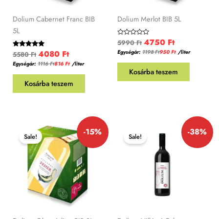
Dolium Cabernet Franc BIB
Dolium Merlot BIB 5L
5L
4750
Ft
Értékelés:
5990
Ft
0
4080
Ft
Egységár:
1198
Ft
950
Ft
/liter
Értékelés:
/
5580
Ft
5.00
5
Egységár:
1116
Ft
816
Ft
/liter
/ 5
Kosárba teszem
Kosárba teszem
Original
Current
Original
Current
-15%
-38%
price
price
price
price
Sale!
Sale!
was:
is:
was:
is:
5590 Ft.
4750 Ft.
2490 Ft.
1545 Ft.