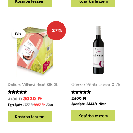
Kosárba teszem
Kosárba teszem
Original
Current
-27%
price
price
Sale!
was:
is:
4130 Ft.
3020 Ft.
Dolium Villányi Rosé BIB 3L
Günzer Vörös Lezser 0,75 l
3020
Ft
Értékelés:
Értékelés:
2500
Ft
4130
Ft
5.00
5.00
Egységár:
3333
Ft
/liter
Egységár:
1377
Ft
1007
Ft
/liter
/ 5
/ 5
Kosárba teszem
Kosárba teszem