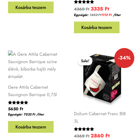
Kosárba teszem
3335
Ft
Értékelés:
4360
Ft
5.00
Egységár:
1453
Ft
1112
Ft
/liter
/ 5
Kosárba teszem
Original
Current
-34%
price
price
Sale!
was:
is:
4360 Ft.
2860 Ft.
Gere Attila Cabernet
Sauvignon Barrique 0,75l
Értékelés:
5650
Ft
5.00
Dolium Cabernet Franc BIB
Egységár:
7533
Ft
/liter
/ 5
3L
Kosárba teszem
2860
Ft
Értékelés:
4360
Ft