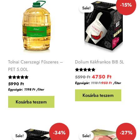
-15%
price
price
Sale!
was:
is:
5590 Ft.
4750 Ft.
Tolnai Cserszegi Fűszeres –
Dolium Kékfrankos BIB 5L
PET 5.00L
4750
Ft
Értékelés:
5590
Ft
5.00
Egységár:
1118
Ft
950
Ft
/
liter
Értékelés:
5990
Ft
/ 5
5.00
Egységár:
1198
Ft
/liter
/ 5
Kosárba teszem
Kosárba teszem
Original
Current
Original
Current
-34%
-27%
price
price
price
price
Sale!
Sale!
was:
is:
was:
is: