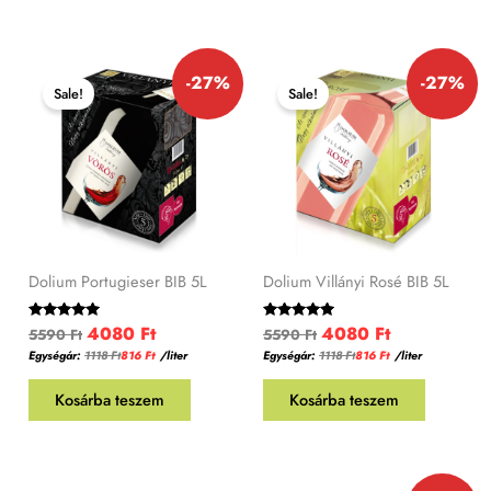
Original
Current
Original
Current
-27%
-27%
price
price
price
price
Sale!
Sale!
was:
is:
was:
is:
5590 Ft.
4080 Ft.
5590 Ft.
4080 Ft.
Dolium Portugieser BIB 5L
Dolium Villányi Rosé BIB 5L
4080
Ft
4080
Ft
Értékelés:
Értékelés:
5590
Ft
5590
Ft
5.00
5.00
Egységár:
1118
Ft
816
Ft
/
liter
Egységár:
1118
Ft
816
Ft
/liter
/ 5
/ 5
Kosárba teszem
Kosárba teszem
Original
Current