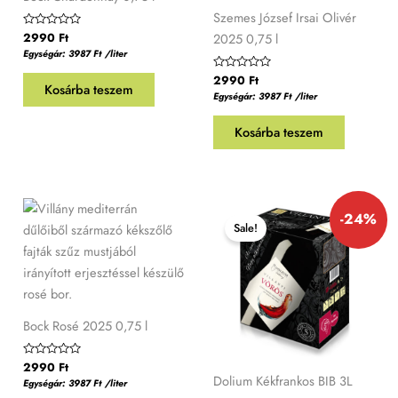
Szemes József Irsai Olivér
2025 0,75 l
Értékelés:
2990
Ft
0
Egységár:
3987
Ft
/liter
/
5
Értékelés:
2990
Ft
Kosárba teszem
0
Egységár:
3987
Ft
/liter
/
5
Kosárba teszem
Original
Current
-24%
price
price
Sale!
was:
is:
4360 Ft.
3335 Ft.
Bock Rosé 2025 0,75 l
Értékelés:
2990
Ft
0
Dolium Kékfrankos BIB 3L
Egységár:
3987
Ft
/liter
/
5