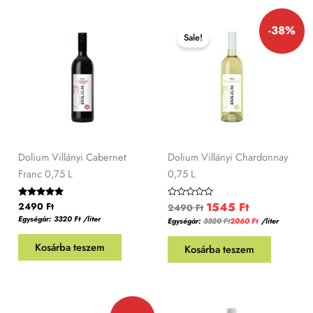
Original
Current
-38%
price
price
Sale!
was:
is:
2490 Ft.
1545 Ft.
Dolium Villányi Cabernet
Dolium Villányi Chardonnay
Franc 0,75 L
0,75 L
1545
Ft
Értékelés:
2490
Ft
Értékelés:
2490
Ft
5.00
0
Egységár:
3320
Ft
/liter
Egységár:
3320
Ft
2060
Ft
/liter
/ 5
/
5
Kosárba teszem
Kosárba teszem
Original
Current