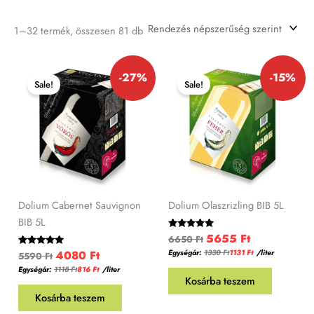
1–32 termék, összesen 81 db
Original
Current
Original
Current
-27%
-15%
price
price
price
price
Sale!
Sale!
was:
is:
was:
is:
5590 Ft.
4080 Ft.
6650 Ft.
5655 Ft.
Dolium Cabernet Sauvignon
Dolium Olaszrizling BIB 5L
BIB 5L
5655
Ft
Értékelés:
6650
Ft
5.00
4080
Ft
Egységár:
1330
Ft
1131
Ft
/liter
Értékelés:
/ 5
5590
Ft
5.00
Egységár:
1118
Ft
816
Ft
/
liter
/ 5
Kosárba teszem
Kosárba teszem