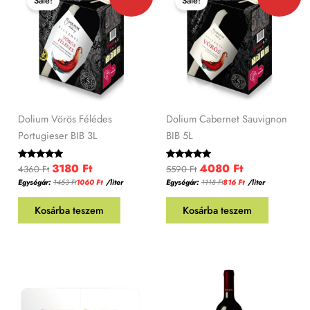
Sale!
Sale!
was:
is:
was:
is:
4360 Ft.
3180 Ft.
5590 Ft.
4080 Ft.
Dolium Vörös Félédes
Dolium Cabernet Sauvignon
Portugieser BIB 3L
BIB 5L
3180
Ft
4080
Ft
Értékelés:
Értékelés:
4360
Ft
5590
Ft
5.00
5.00
Egységár:
1453
Ft
1060
Ft
/liter
Egységár:
1118
Ft
816
Ft
/
liter
/ 5
/ 5
Kosárba teszem
Kosárba teszem
Ártartomány:
3000 Ft
-
50000 Ft