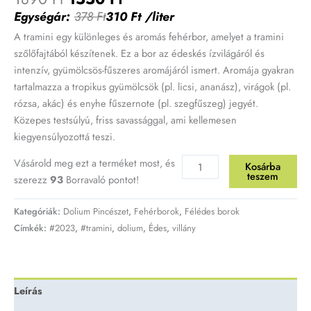
Egységár:
378
Ft
310
Ft
/liter
A tramini egy különleges és aromás fehérbor, amelyet a tramini
szőlőfajtából készítenek. Ez a bor az édeskés ízvilágáról és
intenzív, gyümölcsös-fűszeres aromájáról ismert. Aromája gyakran
tartalmazza a tropikus gyümölcsök (pl. licsi, ananász), virágok (pl.
rózsa, akác) és enyhe fűszernote (pl. szegfűszeg) jegyét.
Közepes testsúlyú, friss savassággal, ami kellemesen
kiegyensúlyozottá teszi.
Vásárold meg ezt a terméket most, és
Kosárba
teszem
szerezz
93
Borravaló pontot!
Kategóriák:
Dolium Pincészet
,
Fehérborok
,
Félédes borok
Címkék:
#2023
,
#tramini
,
dolium
,
Édes
,
villány
Leírás