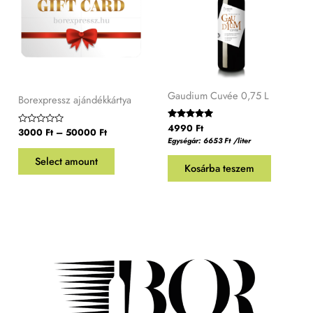
Gaudium Cuvée 0,75 L
Borexpressz ajándékkártya
Értékelés:
4990
Ft
Értékelés:
3000
Ft
–
50000
Ft
5.00
0
Egységár:
6653
Ft
/liter
/ 5
/
5
Select amount
Kosárba teszem