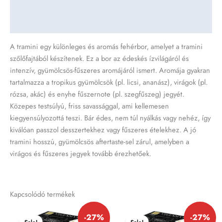
További információk
Vélemények (0)
A tramini egy különleges és aromás fehérbor, amelyet a tramini
szőlőfajtából készítenek. Ez a bor az édeskés ízvilágáról és
intenzív, gyümölcsös-fűszeres aromájáról ismert. Aromája gyakran
tartalmazza a tropikus gyümölcsök (pl. licsi, ananász), virágok (pl.
rózsa, akác) és enyhe fűszernote (pl. szegfűszeg) jegyét.
Közepes testsúlyú, friss savassággal, ami kellemesen
kiegyensúlyozottá teszi. Bár édes, nem túl nyálkás vagy nehéz, így
kiválóan passzol desszertekhez vagy fűszeres ételekhez. A jó
tramini hosszú, gyümölcsös aftertaste-sel zárul, amelyben a
virágos és fűszeres jegyek tovább érezhetőek.
Kapcsolódó termékek
Original
Current
Original
Current
-27%
-27%
price
price
price
price