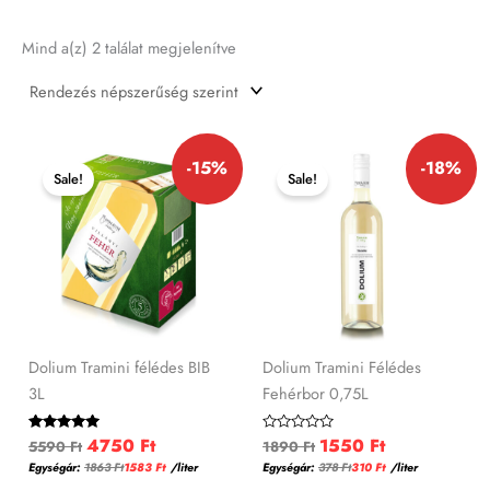
Mind a(z) 2 találat megjelenítve
Original
Current
Original
Current
-15%
-18%
price
price
price
price
Sale!
Sale!
was:
is:
was:
is:
5590 Ft.
4750 Ft.
1890 Ft.
1550 Ft.
Dolium Tramini félédes BIB
Dolium Tramini Félédes
3L
Fehérbor 0,75L
4750
Ft
1550
Ft
Értékelés:
Értékelés:
5590
Ft
1890
Ft
5.00
0
Egységár:
1863
Ft
1583
Ft
/liter
Egységár:
378
Ft
310
Ft
/liter
/ 5
/
5