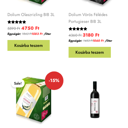
Dolium Olaszrizling BIB 3L
Dolium Vörös Félédes
Portugieser BIB 3L
4750
Ft
Értékelés:
5590
Ft
5.00
Egységár:
1863
Ft
1583
Ft
/liter
3180
Ft
/ 5
Értékelés:
4360
Ft
5.00
Egységár:
1453
Ft
1060
Ft
/liter
/ 5
Kosárba teszem
Kosárba teszem
Original
Current
-15%
price
price
Sale!
was:
is:
6650 Ft.
5655 Ft.