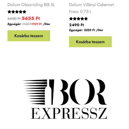
Dolium Olaszrizling BIB 5L
Dolium Villányi Cabernet
Franc 0,75 L
5655
Ft
Értékelés:
6650
Ft
5.00
Egységár:
1330
Ft
1131
Ft
/liter
/ 5
Értékelés:
2490
Ft
5.00
Egységár:
3320
Ft
/liter
/ 5
Kosárba teszem
Kosárba teszem