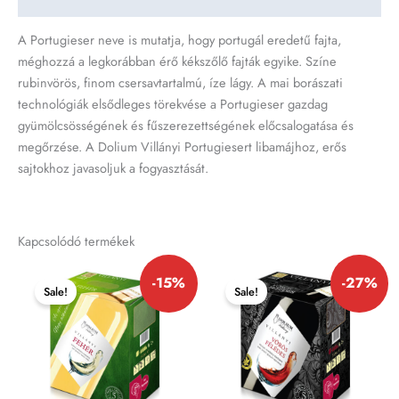
A Portugieser neve is mutatja, hogy portugál eredetű fajta,
méghozzá a legkorábban érő kékszőlő fajták egyike. Színe
rubinvörös, finom csersavtartalmú, íze lágy. A mai borászati
technológiák elsődleges törekvése a Portugieser gazdag
gyümölcsösségének és fűszerezettségének előcsalogatása és
megőrzése. A Dolium Villányi Portugiesert libamájhoz, erős
sajtokhoz javasoljuk a fogyasztását.
Kapcsolódó termékek
Original
Current
Original
Current
-15%
-27%
price
price
price
price
Sale!
Sale!
was:
is:
was:
is:
5590 Ft.
4750 Ft.
4360 Ft.
3180 Ft.