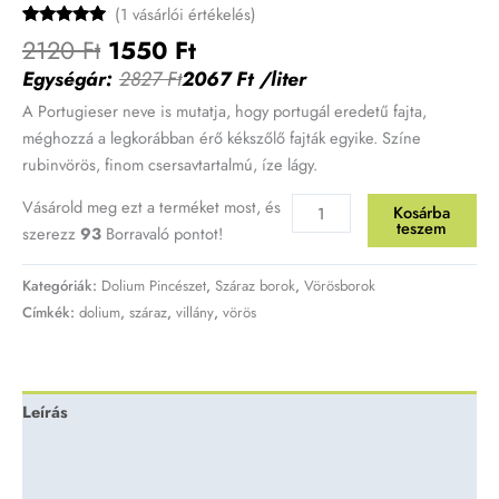
(
1
vásárlói értékelés)
Értékelés
1
2120
Ft
1550
Ft
5.00
az 5-
ből,
Egységár:
2827
Ft
2067
Ft
/liter
értékelés
alapján
A Portugieser neve is mutatja, hogy portugál eredetű fajta,
méghozzá a legkorábban érő kékszőlő fajták egyike. Színe
rubinvörös, finom csersavtartalmú, íze lágy.
Vásárold meg ezt a terméket most, és
Kosárba
teszem
szerezz
93
Borravaló pontot!
Kategóriák:
Dolium Pincészet
,
Száraz borok
,
Vörösborok
Címkék:
dolium
,
száraz
,
villány
,
vörös
Leírás
További információk
Vélemények (1)