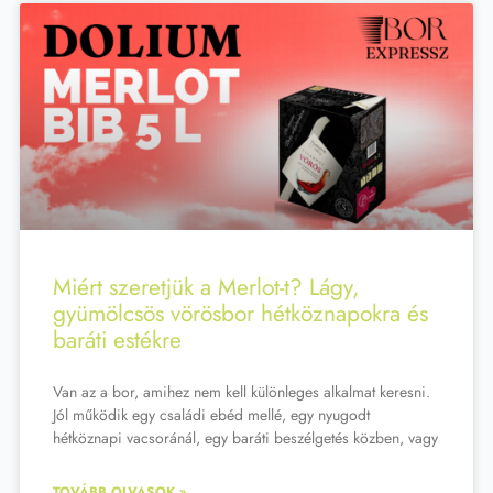
Miért szeretjük a Merlot-t? Lágy,
gyümölcsös vörösbor hétköznapokra és
baráti estékre
Van az a bor, amihez nem kell különleges alkalmat keresni.
Jól működik egy családi ebéd mellé, egy nyugodt
hétköznapi vacsoránál, egy baráti beszélgetés közben, vagy
TOVÁBB OLVASOK »