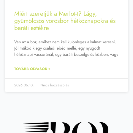
Miért szeretjük a Merlot-t? Lágy,
gyümölcsös vörösbor hétköznapokra és
baráti estékre
Van az a bor, amihez nem kell különleges alkalmat keresni.
Jól működik egy családi ebéd mellé, egy nyugodt
hétköznapi vacsoránál, egy baráti beszélgetés közben, vagy
TOVÁBB OLVASOK »
2026.06.10.
Nincs hozzászólás