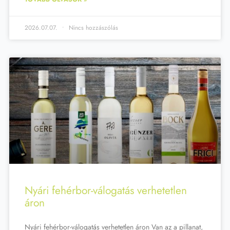
2026.07.07.
Nincs hozzászólás
Nyári fehérbor-válogatás verhetetlen
áron
Nyári fehérbor-válogatás verhetetlen áron Van az a pillanat,