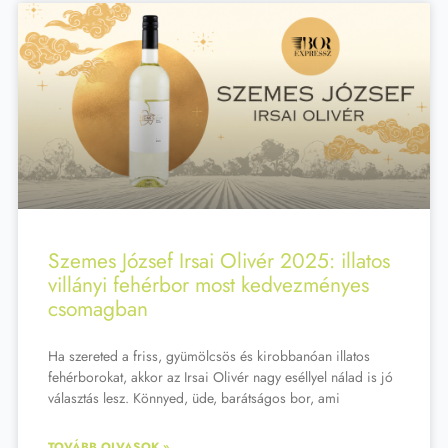
Szemes József Irsai Olivér 2025: illatos
villányi fehérbor most kedvezményes
csomagban
Ha szereted a friss, gyümölcsös és kirobbanóan illatos
fehérborokat, akkor az Irsai Olivér nagy eséllyel nálad is jó
választás lesz. Könnyed, üde, barátságos bor, ami
TOVÁBB OLVASOK »