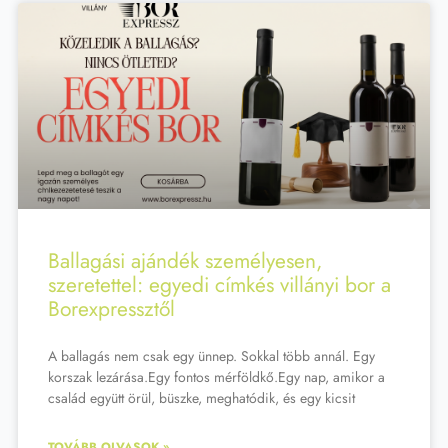
Ballagási ajándék személyesen,
szeretettel: egyedi címkés villányi bor a
Borexpressztől
A ballagás nem csak egy ünnep. Sokkal több annál. Egy
korszak lezárása.Egy fontos mérföldkő.Egy nap, amikor a
család együtt örül, büszke, meghatódik, és egy kicsit
TOVÁBB OLVASOK »