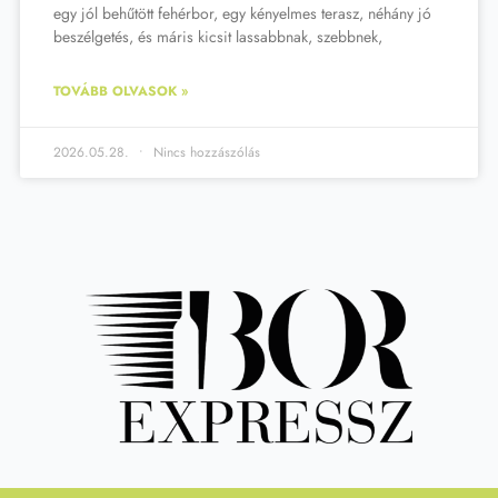
egy jól behűtött fehérbor, egy kényelmes terasz, néhány jó
beszélgetés, és máris kicsit lassabbnak, szebbnek,
TOVÁBB OLVASOK »
2026.05.28.
Nincs hozzászólás