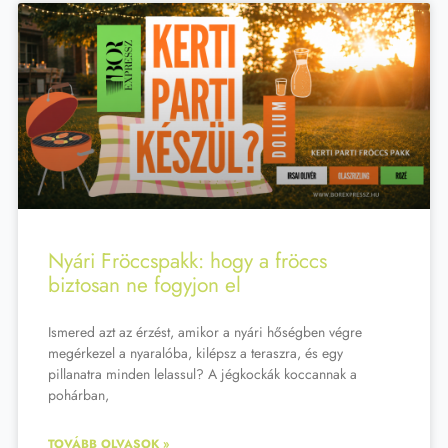
Nyári Fröccspakk: hogy a fröccs
biztosan ne fogyjon el
Ismered azt az érzést, amikor a nyári hőségben végre
megérkezel a nyaralóba, kilépsz a teraszra, és egy
pillanatra minden lelassul? A jégkockák koccannak a
pohárban,
TOVÁBB OLVASOK »